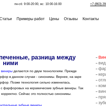
пн-сб: 9:00-20:00, вс: 10:00-16:00
+7 (863) 29
Cтатьи
Примеры работ
Цены
Отзывы
Контакты
печенные, разница между
Вин
ними
вид
фар
е
виниры
делаются по двум технологиям. Прежде
кер
арфор в данном случае - синонимы. Вернее, на заре
отл
рфор. Позже технология сильно изменилась.
ком
 с фарфоровых на керамические зубные виниры. Так
вин
 корректно. Сейчас это полностью синонимы.
пря
зуб