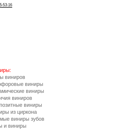
5-53-16
иры:
ы виниров
форовые виниры
амические виниры
ичия виниров
позитные виниры
иры из циркона
мые виниры зубов
ы и виниры