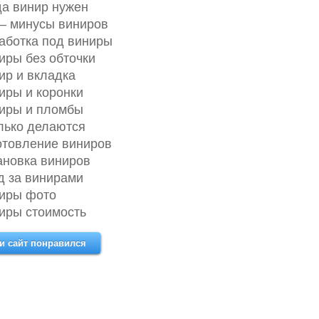
да винир нужен
 – минусы виниров
аботка под виниры
иры без обточки
ир и вкладка
иры и коронки
иры и пломбы
лько делаются
отовление виниров
ановка виниров
д за винирами
иры фото
иры стоимость
и сайт понравился