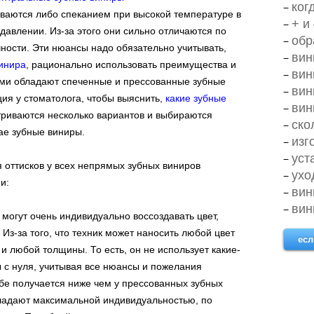
ког
ваются либо спеканием при высокой температуре в
+ и
давлении. Из-за этого они сильно отличаются по
обр
чности. Эти нюансы надо обязательно учитывать,
вин
винира
, рационально использовать преимущества и
вин
ыми обладают спеченные и прессованные зубные
вин
ия у стоматолога, чтобы выяснить,
какие зубные
вин
триваются несколько вариантов и выбираются
ско
ае зубные виниры.
изг
уст
я оттисков у всех непрямых зубных виниров
ухо
и:
вин
вин
могут очень индивидуально воссоздавать цвет,
Из-за того, что техник может наносить любой цвет
есл
и любой толщины. То есть, он не использует какие-
ы с нуля, учитывая все нюансы и пожелания
обе получается ниже чем у прессованных зубных
ладают максимальной индивидуальностью, по