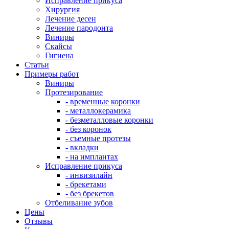
Исправление прикуса
Хирургия
Лечение десен
Лечение пародонта
Виниры
Скайсы
Гигиена
Cтатьи
Примеры работ
Виниры
Протезирование
- временные коронки
- металлокерамика
- безметалловые коронки
- без коронок
- съемные протезы
- вкладки
- на имплантах
Исправление прикуса
- инвизилайн
- брекетами
- без брекетов
Отбеливание зубов
Цены
Отзывы