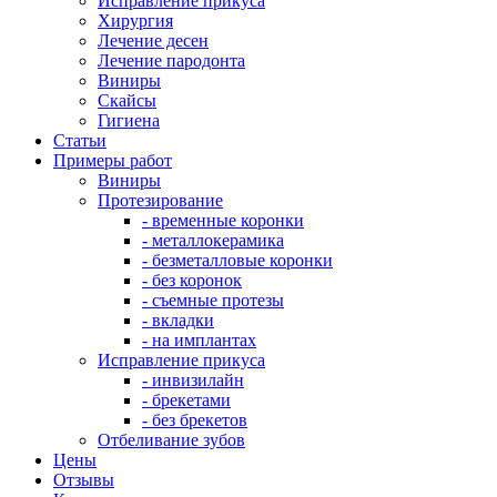
Исправление прикуса
Хирургия
Лечение десен
Лечение пародонта
Виниры
Скайсы
Гигиена
Cтатьи
Примеры работ
Виниры
Протезирование
- временные коронки
- металлокерамика
- безметалловые коронки
- без коронок
- съемные протезы
- вкладки
- на имплантах
Исправление прикуса
- инвизилайн
- брекетами
- без брекетов
Отбеливание зубов
Цены
Отзывы